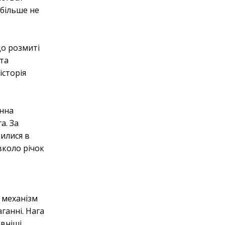
 більше не
що розмиті
 та
історія
енна
а. За
лилися в
вколо річок
в
 механізм
ганні. Нага
авніші