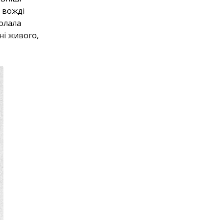
 вожді
долала
ні живого,