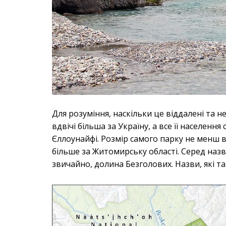
Для розуміння, наскільки це віддалені та н
вдвічі більша за Україну, а все її населення
Єллоунайфі. Розмір самого парку не менш 
більше за Житомирську області. Серед назв 
звичайно, долина Безголових. Назви, які так