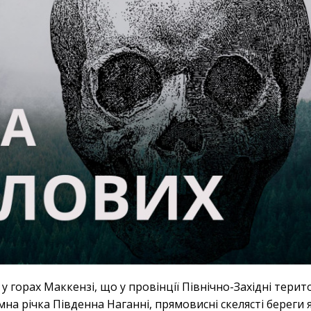
горах Маккензі, що у провінції Північно-Західні територ
на річка Південна Наганні, прямовисні скелясті береги 