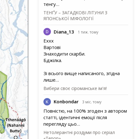
тенгу…
ТЕНҐУ – ЗАГАДКОВІ ЛІТУНИ З
ЯПОНСЬКОЇ МІФОЛОГІЇ
Diana_13
1 тиж. тому
Еххх
Вартові
Знаходити скарби.
Бджілка.
Зі всього вище написаного, згідна
лише…
Вибери своє сіроманське ім'я!
Konbondar
3 міс. тому
Повністю, на 100% згоден з автором
статті, ідентичні емоції після
перегляду цьо…
Нетолерантні роздуми про серіал
«Терор»