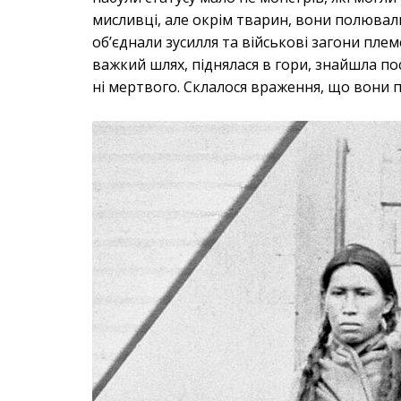
мисливці, але окрім тварин, вони полювал
об’єднали зусилля та військові загони плем
важкий шлях, піднялася в гори, знайшла по
ні мертвого. Склалося враження, що вони 