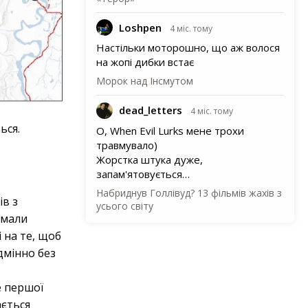
Loshpen
4 міс. тому
Настільки моторошно, що аж волося
на жопі дибки встає
Морок над Інсмутом
dead_letters
4 міс. тому
ься.
О, When Evil Lurks мене трохи
травмувало)
Жорстка штука дуже,
запам'ятовується…
Набриднув Голлівуд? 13 фільмів жахів з
ів з
усього світу
 мали
 на те, щоб
дмінно без
е першої
ається