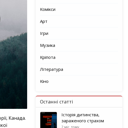
Комікси
Арт
Ігри
Музика
Кріпота
Література
Кіно
Останні статті
Історія дитинства,
ії, Канада.
зараженого страхом
якої
2 міс. тому