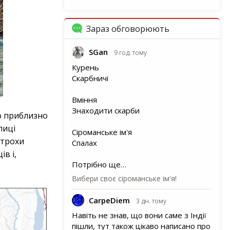
Зараз обговорюють
SGan
9 год. тому
Курень
Скарбничі
Вміння
Знаходити скарби
ею приблизно
лиці
Сіроманське ім'я
 трохи
Спалах
в і,
Потрібно ще…
Вибери своє сіроманське ім'я!
CarpeDiem
3 дн. тому
Навіть не знав, що вони саме з Індії
пішли, тут також цікаво написано про