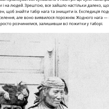
и і на людей. Зрештою, все зайшло настільки далеко, що
ен, щоб знайти табір нага та знищити їх. Експедиція по
селення, але воно виявилося порожнім. Жодного нага — 
просто розчинилися, залишивши всі пожитки у таборі.