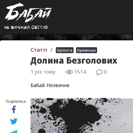
Не вимикай свiтло
Статті
/
Кріпота
Кримінал
Долина Безголових
1 рік тому
1514
0
Бабай. Незвичне
Поділитися