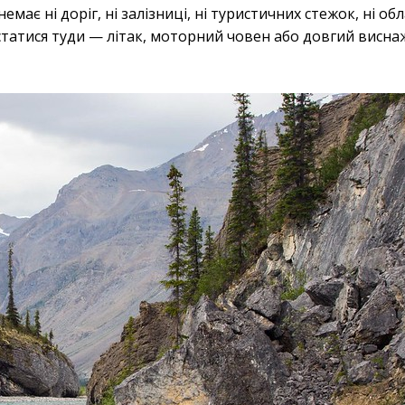
емає ні доріг, ні залізниці, ні туристичних стежок, ні 
істатися туди — літак, моторний човен або довгий висн