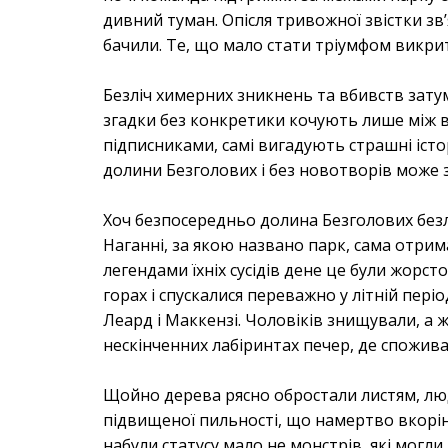
дивний туман. Опісля тривожної звістки зв
бачили. Те, що мало стати тріумфом викри
Безліч химерних зникнень та вбивств зат
згадки без конкретики кочують лише між в
підписниками, самі вигадують страшні істор
долини Безголових і без новотворів може з
Хоч безпосередньо долина Безголових безлю
Наганні, за якою названо парк, сама отрим
легендами їхніх сусідів дене це були жорст
горах і спускалися переважно у літній пері
Леард і Маккензі. Чоловіків знищували, а ж
нескінченних лабіринтах печер, де спожива
Щойно дерева рясно обростали листям, лю
підвищеної пильності, що намертво вкорін
набули статусу мало не монстрів, які могли