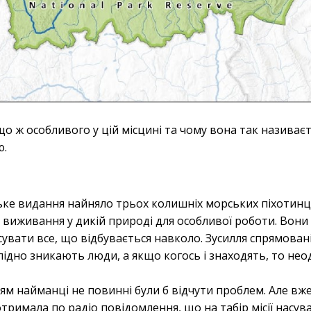
що ж особливого у цій місцині та чому вона так називаєт
ю.
і
ьке видання найняло трьох колишніх морських піхотинц
виживання у дикій природі для особливої роботи. Вони
сувати все, що відбувається навколо. Зусилля спрямовані
слідно зникають люди, а якщо когось і знаходять, то нео
ям найманці не повинні були б відчути проблем. Але вж
римала по радіо повідомлення, що на табір місії насув