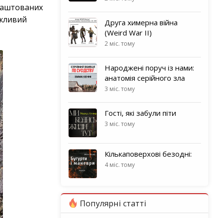
облаштованих
ажливий
Друга химерна війна
(Weird War II)
2 міс. тому
Народжені поруч із нами:
анатомія серійного зла
3 міс. тому
Гості, які забули піти
3 міс. тому
Кількаповерхові безодні:
4 міс. тому
Популярні статті