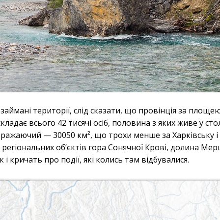
езаймані території, слід сказати, що провінція за площ
 складає всього 42 тисячі осіб, половина з яких живе у сто
вражаючий — 30050 км², що трохи менше за Харківську і
регіональних об’єктів гора Сонячної Крові, долина Мерці
 і кричать про події, які колись там відбувалися.