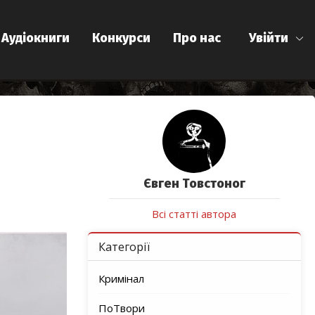
Аудіокниги
Конкурси
Про нас
Увійти
Євген Товстоног
Всі статті автора
Категорії
Кримінал
ПоТвори