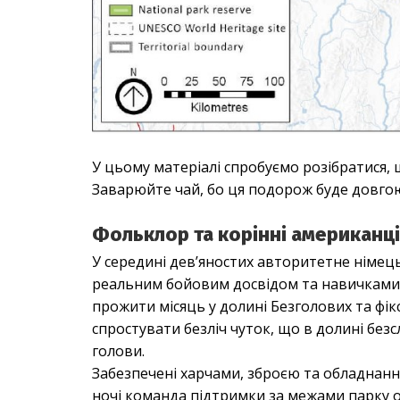
У цьому матеріалі спробуємо розібратися, 
Заварюйте чай, бо ця подорож буде довго
Фольклор та корінні американц
У середині дев’яностих авторитетне німец
реальним бойовим досвідом та навичками 
прожити місяць у долині Безголових та фік
спростувати безліч чуток, що в долині без
голови.
Забезпечені харчами, зброєю та обладнанн
ночі команда підтримки за межами парку от