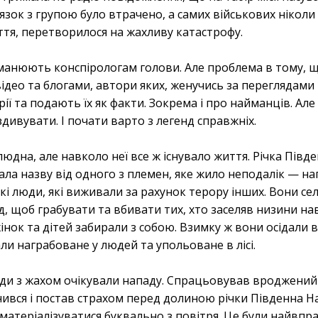
’язок з групою було втрачено, а самих військових ніколи
ття, перетворилося на жахливу катастрофу.
уманюють конспірологам голови. Але проблема в тому, 
ідео та блогами, автори яких, женучись за переглядами
ії та подають їх як факти. Зокрема і про найманців. Але 
дивувати. І почати варто з легенд справжніх.
дна, але навколо неї все ж існувало життя. Річка Півд
ала назву від одного з племен, яке жило неподалік — наг
окі люди, які виживали за рахунок терору інших. Вони се
од, щоб грабувати та вбивати тих, хто заселяв низини на
інок та дітей забирали з собою. Взимку ж вони осідали 
ли награбоване у людей та упольоване в лісі.
ди з жахом очікували нападу. Спрацьовував вроджений
ився і постав страхом перед долиною річки Південна На
 матеріалізуватися буквально з повітря. Це були найвпр