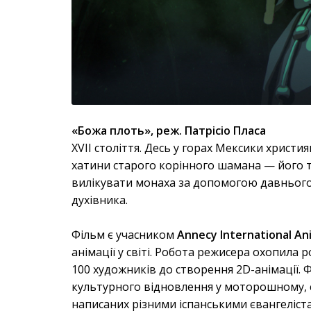
«Божа плоть», реж. Патрісіо Пласа
XVII століття. Десь у горах Мексики христ
хатини старого корінного шамана — його 
вилікувати монаха за допомогою давнього 
духівника.
Фільм є учасником
Annecy International Ani
анімації у світі. Робота режисера охопила
100 художників до створення 2D-анімації. Ф
культурного відновлення у моторошному, с
написаних різними іспанськими євангелістам