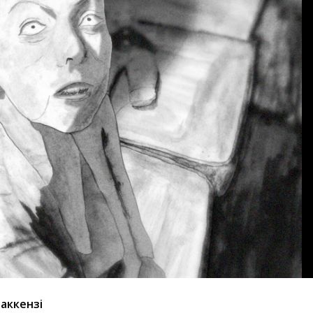
Маккензі