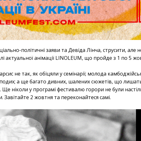
ціально-політичні заяви та Девіда Лінча, струсити, але 
і актуальної анімації LINOLEUM, що пройде з 1 по 5 жов
ис не так, як обіцяли у семінарії; молода камбоджійсь
подих; а ще багато дивних, шалених сюжетів, що лишать
. Ще ніколи у програмі фестивалю горори не були насті
 Завітайте 2 жовтня та переконайтеся самі.