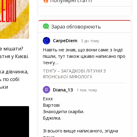
Популярні статті
Зараз обговорюють
CarpeDiem
3 дн. тому
не мішати?
Навіть не знав, що вони саме з Індії
пішли, тут також цікаво написано про
тня у Києві.
тенгу…
ТЕНҐУ – ЗАГАДКОВІ ЛІТУНИ З
ка дівчинка,
ЯПОНСЬКОЇ МІФОЛОГІЇ
 по собі
льки
Diana_13
1 тиж. тому
Еххх
Вартові
Знаходити скарби.
Бджілка.
Зі всього вище написаного, згідна
лише…