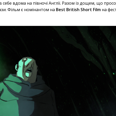
 себе вдома на півночі Англії. Разом із дощем, що просо
рази. Фільм є номінантом на
Best British Short Film
на фес