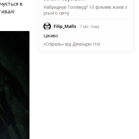
чується в
Набриднув Голлівуд? 13 фільмів жахів з
тивалі
усього світу
Filip_Malls
7 міс. тому
Цікаво
«Спіраль» від Джюнджі Іто!