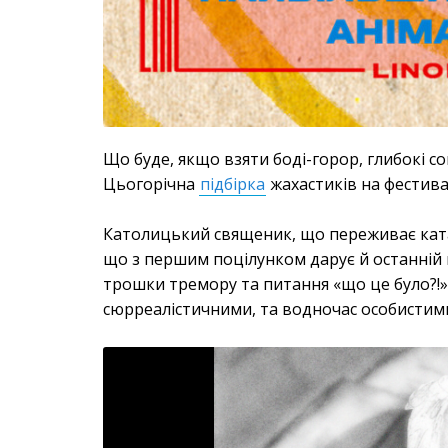
Що буде, якщо взяти боді-горор, глибокі со
Цьогорічна
підбірка
жахастиків на фестивал
Католицький священик, що переживає катарс
що з першим поцілунком дарує й останній 
трошки тремору та питання «що це було?!»
сюрреалістичними, та водночас особистими.