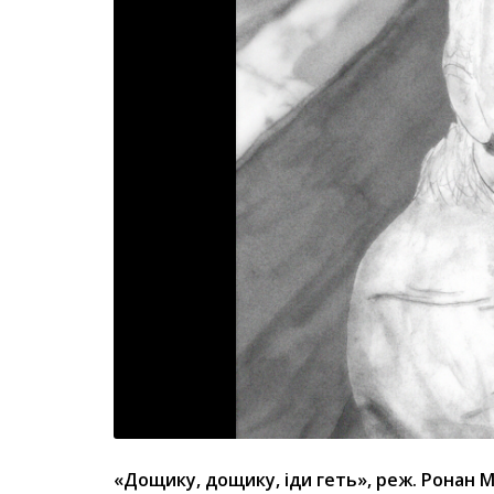
«Дощику, дощику, іди геть», реж. Ронан 