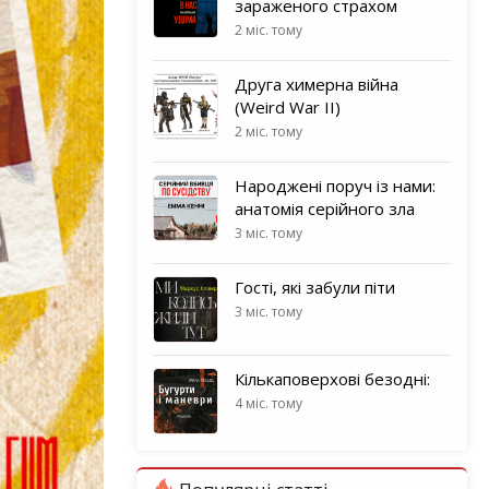
зараженого страхом
2 міс. тому
Друга химерна війна
(Weird War II)
2 міс. тому
Народжені поруч із нами:
анатомія серійного зла
3 міс. тому
Гості, які забули піти
3 міс. тому
Кількаповерхові безодні:
4 міс. тому