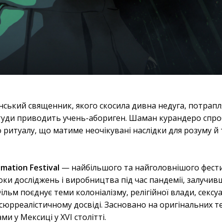
иянський священник, якого скосила дивна недуга, потрапл
туди приводить учень-абориген. Шаман курандеро спро
ритуалу, що матиме неочікувані наслідки для розуму й 
mation Festival
— найбільшого та найголовнішого фес
 роки досліджень і виробництва під час пандемії, залучи
ільм поєднує теми колоніалізму, релігійної влади, сексу
юрреалістичному досвіді. Засновано на оригінальних те
и у Мексиці у XVI столітті.