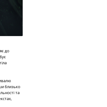
яє до
бує
тіла
тивалю
вши близько
альності та
кстах,