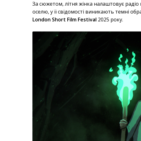
За сюжетом, літня жінка налаштовує радіо в
оселю, у її свідомості виникають темні об
London Short Film Festival
2025 року.