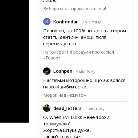
Вибери своє сіроманське ім'я!
Konbondar
3 міс. тому
Повністю, на 100% згоден з автором
статті, ідентичні емоції після
перегляду цьо…
Нетолерантні роздуми про серіал
«Терор»
Loshpen
4 міс. тому
Настільки моторошно, що аж волося
на жопі дибки встає
Морок над Інсмутом
dead_letters
4 міс. тому
О, When Evil Lurks мене трохи
травмувало)
Жорстка штука дуже,
запам'ятовується…