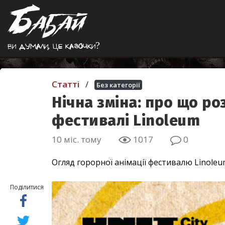
Ви думали, це казочки?
Статті
/
Без категорії
Нічна зміна: про що р
фестивалі Linoleum
10 міс. тому
1017
0
Огляд горорної анімації фестивалю Linole
Поділитися