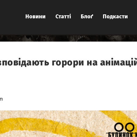
Новини
Статті
Блоґ
Подкасти
озповідають горори на анімац
um