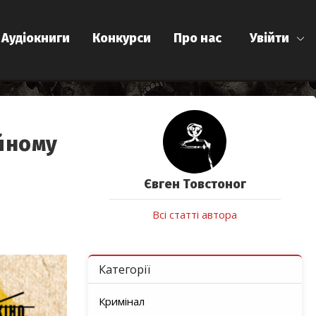
Аудіокниги
Конкурси
Про нас
Увійти
ійному
Євген Товстоног
Всі статті автора
Категорії
Кримінал