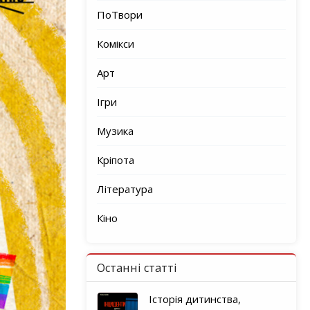
ПоТвори
Комікси
Арт
Ігри
Музика
Кріпота
Література
Кіно
Останні статті
Історія дитинства,