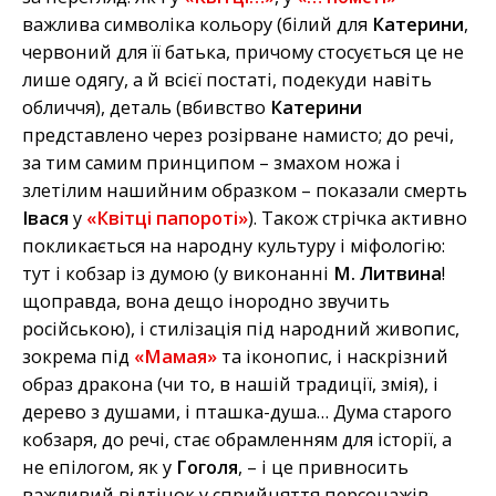
важлива символіка кольору (білий для
Катерини
,
червоний для її батька, причому стосується це не
лише одягу, а й всієї постаті, подекуди навіть
обличчя), деталь (вбивство
Катерини
представлено через розірване намисто; до речі,
за тим самим принципом – змахом ножа і
злетілим нашийним образком – показали смерть
Івася
у
«Квітці папороті»
). Також стрічка активно
покликається на народну культуру і міфологію:
тут і кобзар із думою (у виконанні
М. Литвина
!
щоправда, вона дещо інородно звучить
російською), і стилізація під народний живопис,
зокрема під
«Мамая»
та іконопис, і наскрізний
образ дракона (чи то, в нашій традиції, змія), і
дерево з душами, і пташка-душа… Дума старого
кобзаря, до речі, стає обрамленням для історії, а
не епілогом, як у
Гоголя
, – і це привносить
важливий відтінок у сприйняття персонажів.