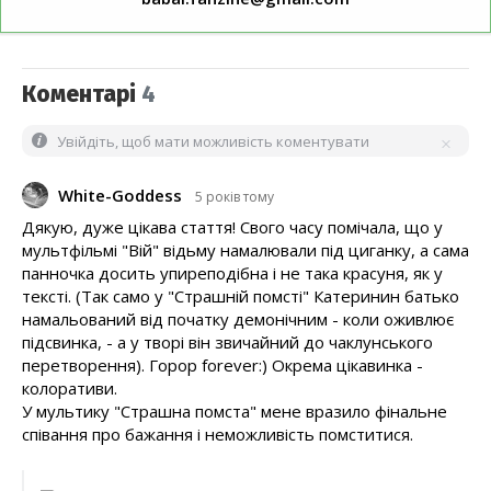
Коментарі
4
Увійдіть, щоб мати можливість коментувати
White-Goddess
5 років тому
Дякую, дуже цікава стаття! Свого часу помічала, що у
мультфільмі "Вій" відьму намалювали під циганку, а сама
панночка досить упиреподібна і не така красуня, як у
тексті. (Так само у "Страшній помсті" Катеринин батько
намальований від початку демонічним - коли оживлює
підсвинка, - а у творі він звичайний до чаклунського
перетворення). Горор forever:) Окрема цікавинка -
колоративи.
У мультику "Страшна помста" мене вразило фінальне
співання про бажання і неможливість помститися.