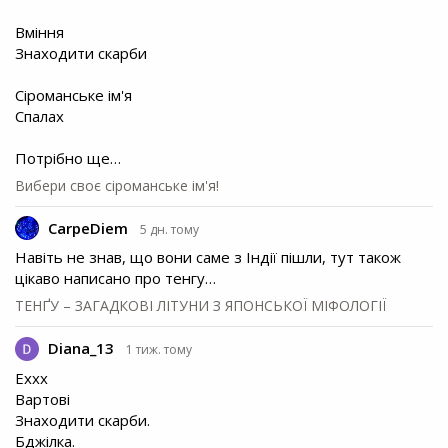
Вміння
Знаходити скарби
Сіроманське ім'я
Спалах
Потрібно ще…
Вибери своє сіроманське ім'я!
CarpeDiem
5 дн. тому
Навіть не знав, що вони саме з Індії пішли, тут також
цікаво написано про тенгу…
ТЕНҐУ – ЗАГАДКОВІ ЛІТУНИ З ЯПОНСЬКОЇ МІФОЛОГІЇ
Diana_13
1 тиж. тому
Еххх
Вартові
Знаходити скарби.
Бджілка.