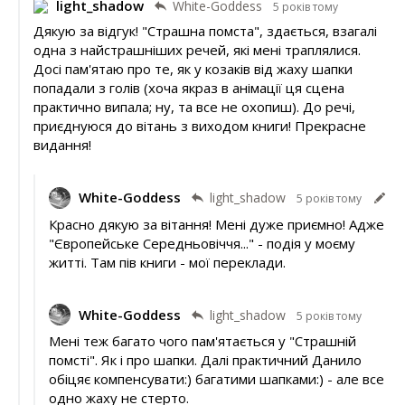
light_shadow
White-Goddess
5 років тому
Дякую за відгук! "Страшна помста", здається, взагалі
одна з найстрашніших речей, які мені траплялися.
Досі пам'ятаю про те, як у козаків від жаху шапки
попадали з голів (хоча якраз в анімації ця сцена
практично випала; ну, та все не охопиш). До речі,
приєднуюся до вітань з виходом книги! Прекрасне
видання!
White-Goddess
light_shadow
5 років тому
Красно дякую за вітання! Мені дуже приємно! Адже
"Європейське Середньовіччя..." - подія у моєму
житті. Там пів книги - мої переклади.
White-Goddess
light_shadow
5 років тому
Мені теж багато чого пам'ятається у "Страшній
помсті". Як і про шапки. Далі практичний Данило
обіцяє компенсувати:) багатими шапками:) - але все
одно жаху не стерто.