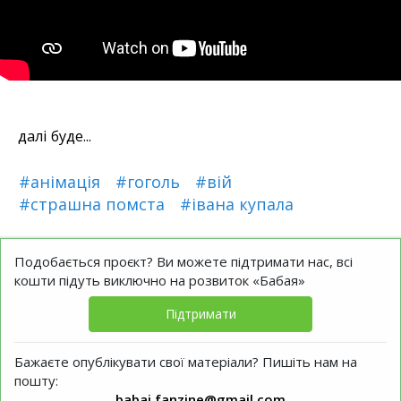
далі буде...
#анімація
#гоголь
#вій
#страшна помста
#івана купала
Подобається проєкт? Ви можете підтримати нас, всі
кошти підуть виключно на розвиток «Бабая»
Підтримати
Бажаєте опублікувати свої матеріали? Пишіть нам на
пошту:
babai.fanzine@gmail.com