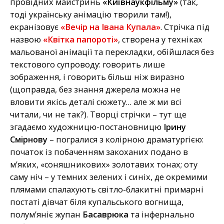
провідних майстринь
«Київнаукфільму»
(так,
тоді українську анімацію творили там!),
екранізовує
«Вечір на Івана Купала»
. Стрічка під
назвою
«Квітка папороті»
, створена у техніках
мальованої анімації та перекладки, обійшлася без
текстового супроводу: говорить лише
зображення, і говорить більш ніж виразно
(щоправда, без знання джерела можна не
вловити якісь деталі сюжету… але ж ми всі
читали, чи не так?). Творці стрічки – тут ще
згадаємо художницю-постановницю
Ірину
Смірнову
– погралися з колірною драматургією:
початок із побаченням закоханих подано в
м’яких, «соняшникових» золотавих тонах; оту
саму ніч – у темних зелених і синіх, де окремими
плямами спалахують світло-блакитні примарні
постаті дівчат біля купальського вогнища,
полум’яніє жупан
Басаврюка
та інфернально