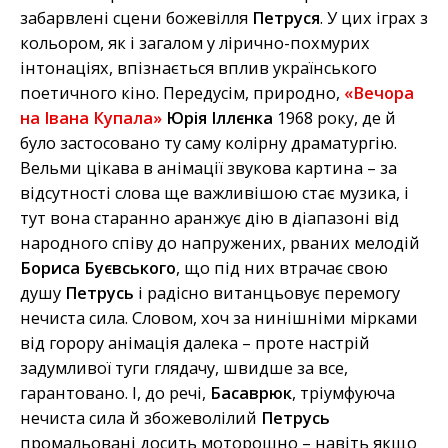
забарвлені сцени божевілля
Петруся
. У цих іграх з
кольором, як і загалом у лірично-похмурих
інтонаціях, впізнається вплив українського
поетичного кіно. Передусім, природно,
«Вечора
на Івана Купала»
Юрія Іллєнка
1968 року, де й
було застосовано ту саму колірну драматургію.
Вельми цікава в анімації звукова картина – за
відсутності слова ще важливішою стає музика, і
тут вона старанно аранжує дію в діапазоні від
народного співу до напружених, рваних мелодій
Бориса Буєвського
, що під них втрачає свою
душу
Петрусь
і радісно витанцьовує перемогу
нечиста сила. Словом, хоч за нинішніми мірками
від горору анімація далека – проте настрій
задумливої туги глядачу, швидше за все,
гарантовано. І, до речі,
Басаврюк
, тріумфуюча
нечиста сила й збожеволілий
Петрусь
промальовані досить моторошно – навіть якщо