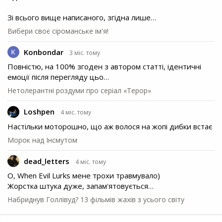
Зі всього вище написаного, згідна лише…
Вибери своє сіроманське ім'я!
Konbondar
3 міс. тому
Повністю, на 100% згоден з автором статті, ідентичні
емоції після перегляду цьо…
Нетолерантні роздуми про серіал «Терор»
Loshpen
4 міс. тому
Настільки моторошно, що аж волося на жопі дибки встає
Морок над Інсмутом
dead_letters
4 міс. тому
О, When Evil Lurks мене трохи травмувало)
Жорстка штука дуже, запам'ятовується…
Набриднув Голлівуд? 13 фільмів жахів з усього світу