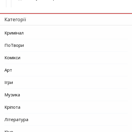
Категорії
Кримінал
ПоТвори
Комікси
Арт
Ігри
Музика
Кріпота
Література
Кіно