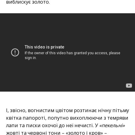
виблискує золото.
І, звісно, вогнистим цвітом розтинає нічну пітьму
квітка папороті, попутно вихоплюючи з темряви
лапи та писки охочої до неї нечисті. У
«пекельні»
жовті та червоні тони – «золото і кров» –