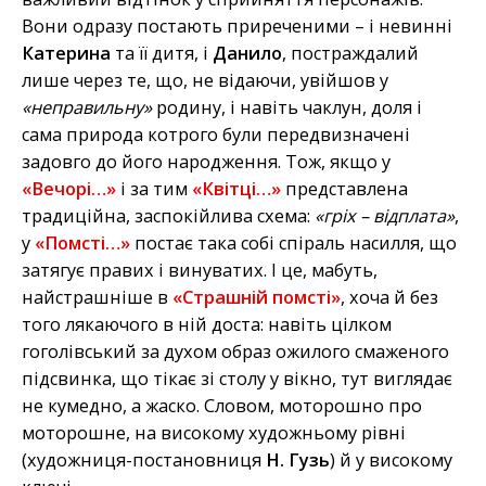
Вони одразу постають приреченими – і невинні
Катерина
та її дитя, і
Данило
, постраждалий
лише через те, що, не відаючи, увійшов у
«неправильну»
родину, і навіть чаклун, доля і
сама природа котрого були передвизначені
задовго до його народження. Тож, якщо у
«Вечорі…»
і за тим
«Квітці…»
представлена
традиційна, заспокійлива схема:
«гріх – відплата»
,
у
«Помсті…»
постає така собі спіраль насилля, що
затягує правих і винуватих. І це, мабуть,
найстрашніше в
«Страшній помсті»
, хоча й без
того лякаючого в ній доста: навіть цілком
гоголівський за духом образ ожилого смаженого
підсвинка, що тікає зі столу у вікно, тут виглядає
не кумедно, а жаско. Словом, моторошно про
моторошне, на високому художньому рівні
(художниця-постановниця
Н. Гузь
) й у високому