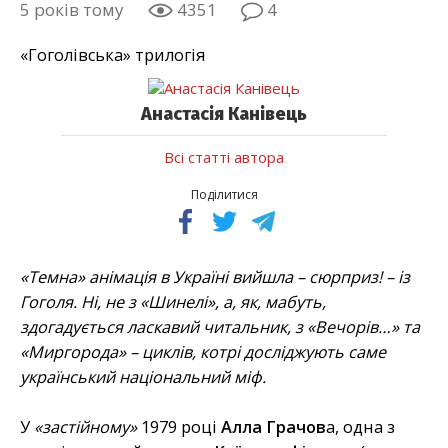
5 років тому
4351
4
«Гоголівська» трилогія
Анастасія Канівець
Всі статті автора
Поділитися
«Темна» анімація в Україні вийшла – сюрприз! – із
Гоголя. Ні, не з «Шинелі», а, як, мабуть,
здогадується ласкавий читальник, з «Вечорів…» та
«Миргорода» – циклів, котрі досліджують саме
український національний міф.
У
«застійному»
1979 році
Алла Грачов
а, одна з