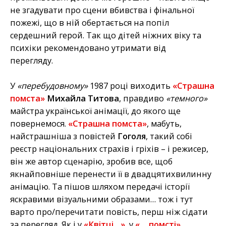
не згадувати про сцени вбивства і фінальної
пожежі, що в ній обертається на попіл
сердешний герой. Так що дітей ніжних віку та
психіки рекомендовано утримати від
перегляду.
У
«перебудовному»
1987 році виходить
«Страшна
помста»
Михайла Титова
, правдиво
«темного»
майстра української анімації, до якого ще
повернемося.
«Страшна помста»
, мабуть,
найстрашніша з повістей
Гоголя
, такий собі
реєстр національних страхів і гріхів – і режисер,
він же автор сценарію, зробив все, щоб
якнайповніше перенести її в двадцятихвилинну
анімацію. Та пішов шляхом передачі історії
яскравими візуальними образами… тож і тут
варто про/перечитати повість, перш ніж сідати
за перегляд. Як і у
«Квітці…»
, у
«… помсті»