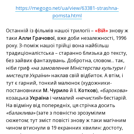
https://megogo.net/ua/view/63381-strashna-
pomsta.html
Останній із фільмів нашої трилогії –
«Вій»
знову ж
таки
Алли Грачової
, вже доби незалежності, 1996
року. З-поміж нашої трійці вона найбільш
традиціоналістська – старанно близька до тексту,
без зайвих фантазувань. Добротна, словом… так,
ніби гриф
«на замовлення Міністерства культури і
мистецтв України»
наклав свій відбиток. А втім, і
тут є гарний, тонкий малюнок (художники-
постановники
М. Чурило
й
І. Котков
),
«барокова»
козацька
Україна
і чималий
«нечистий»
бестіарій.
На відміну від попередніх, ця стрічка досить
«балаклива»
(зате з повністю зрозумілим
сюжетом; тут зміст повісті знову ж таки магічним
чином втиснули в 19 екранних хвилин: достоту,