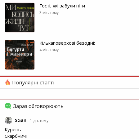
Гості, які забули піти
3 міс. тому
Кількаповерхові безодні:
4 міс. тому
Популярні статті
Зараз обговорюють
SGan
1 дн. тому
Курень
Скарбничі