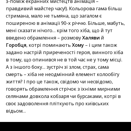
з-поміж екранних мистецтв анімація –
правдивий майстер часу!). Кольорова гама більш
стримана, мало не тьмяна, що загалом є
поширеною в анімації 90-х річчю. Більше, мабуть,
мені сказати нічого… крім того хіба, що й тут
введено обрамлення – розмову
Халяви
й
Горобця
, котрі поминають
Хому
– і цим також
задано настрій приреченості героя, винного хіба
в тому, що опинився не в той час не у тому місці.
А з іншого боку… зустріч зі злом, страх, сама
смерть – хіба не неодмінний елемент колообігу
життя? І про це також, свідомо чи несвідомо,
говорять обрамлення стрічок з їхніми мирними
селянами довкола кобзаря чи бурсаками, котрі в
своє задоволення пліткують про київських
відьом…